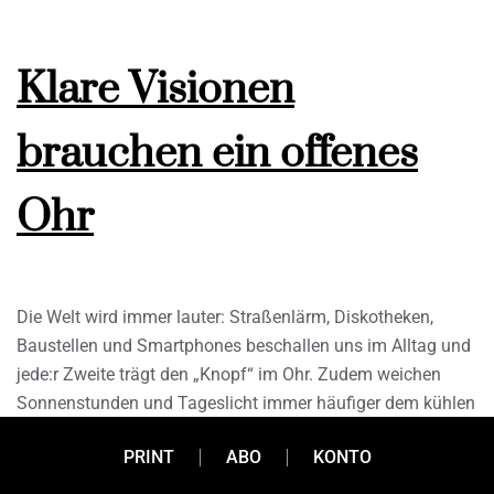
Klare Visionen
brauchen ein offenes
Ohr
Die Welt wird immer lauter: Straßenlärm, Diskotheken,
Baustellen und Smartphones beschallen uns im Alltag und
jede:r Zweite trägt den „Knopf“ im Ohr. Zudem weichen
Sonnenstunden und Tageslicht immer häufiger dem kühlen
Blau leuchtender Bildschirme. Wie es scheint, leben wir in
PRINT
ABO
KONTO
goldenen Zeiten für Optik- und Akustikdienstleister. Oder?