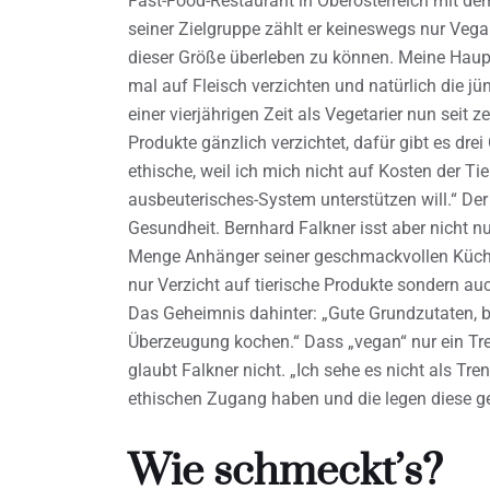
Fast-Food-Restaurant in Oberösterreich mit de
seiner Zielgruppe zählt er keineswegs nur Vega
dieser Größe überleben zu können. Meine Haupt
mal auf Fleisch verzichten und natürlich die jün
einer vierjährigen Zeit als Vegetarier nun seit
Produkte gänzlich verzichtet, dafür gibt es drei
ethische, weil ich mich nicht auf Kosten der Ti
ausbeuterisches-System unterstützen will.“ Der z
Gesundheit. Bernhard Falkner isst aber nicht nu
Menge Anhänger seiner geschmackvollen Küche
nur Verzicht auf tierische Produkte sondern au
Das Geheimnis dahinter: „Gute Grundzutaten, 
Überzeugung kochen.“ Dass „vegan“ nur ein Trend
glaubt Falkner nicht. „Ich sehe es nicht als Tr
ethischen Zugang haben und die legen diese ge
Wie schmeckt’s?