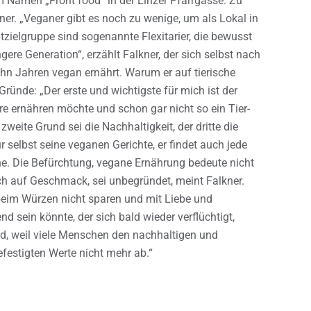
m Namen „Front food“ in der Linzer Pfarrgasse. Zu
ner. „Veganer gibt es noch zu wenige, um als Lokal in
zielgruppe sind sogenannte Flexitarier, die bewusst
gere Generation“, erzählt Falkner, der sich selbst nach
 zehn Jahren vegan ernährt. Warum er auf tierische
 Gründe: „Der erste und wichtigste für mich ist der
ere ernähren möchte und schon gar nicht so ein Tier-
weite Grund sei die Nachhaltigkeit, der dritte die
r selbst seine veganen Gerichte, er findet auch jede
. Die Befürchtung, vegane Ernährung bedeute nicht
ch auf Geschmack, sei unbegründet, meint Falkner.
beim Würzen nicht sparen und mit Liebe und
 sein könnte, der sich bald wieder verflüchtigt,
end, weil viele Menschen den nachhaltigen und
festigten Werte nicht mehr ab.“