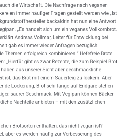
l auch die Wirtschaft. Die Nachfrage nach veganen
kereien immer häufiger Fragen gestellt werden wie „Ist
kgrundstoffhersteller backaldrin hat nun eine Antwort
gipan. „Es handelt sich um ein veganes Vollkornbrot,
klärt Andreas Vollmar, Leiter für Entwicklung bei
heit gab es immer wieder Anfragen bezüglich
de Themen erfolgreich kombinieren!“ Hefefreie Brote
en: „Hierfür gibt es zwar Rezepte, die zum Beispiel Brot
e haben aus unserer Sicht aber geschmackliche
eit ist, das Brot mit einem Sauerteig zu lockern. Aber
ende Lockerung, Brot sehr lange auf Endgare stehen
äftiger, saurer Geschmack. Mit Vegipan können Bäcker
kliche Nachteile anbieten – mit den zusätzlichen
ichen Brotsorten enthalten, das nicht vegan ist?
el, aber es werden häufig zur Verbesserung des