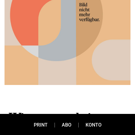
„Wir stoppen keine
PRINT
ABO
KONTO