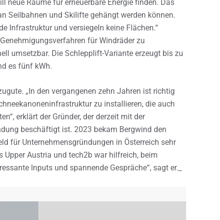
ll neue Räume für erneuerbare Energie finden. Das
e an Seilbahnen und Skilifte gehängt werden können.
e Infrastruktur und versiegeln keine Flächen.“
, Genehmigungsverfahren für Windräder zu
l umsetzbar. Die Schlepplift-Variante erzeugt bis zu
ind es fünf kWh.
ugute. „In den vergangenen zehn Jahren ist richtig
neekanoneninfrastruktur zu installieren, die auch
n“, erklärt der Gründer, der derzeit mit der
dung beschäftigt ist. 2023 bekam Bergwind den
feld für Unternehmensgründungen in Österreich sehr
 Upper Austria und tech2b war hilfreich, beim
eressante Inputs und spannende Gespräche“, sagt er._