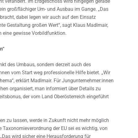
ht verändert. Im Erdgeschoss wird hingegen gerade
s ein großflächiger Um- und Ausbau im Gange. „Das
bracht, dabei legen wir auch auf den Einsatz
ente Gestaltung großen Wert“, sagt Klaus Madlmair,
h eine gewisse Vorbildfunktion.
n“
unkt des Umbaus, sondern derzeit auch des
nen vom Start weg professionelle Hilfe bietet. „Wir
 Thema“, erklärt Madlmair. Für Jungunternehmer:innen
en organisiert, man informiert über Details zu
itsbonus, der vom Land Oberösterreich eingeführt
gen zu lassen, werde in Zukunft nicht mehr möglich
ue Taxonomieverordnung der EU sei es wichtig, von
Das wird sicher eine Herausforderung für