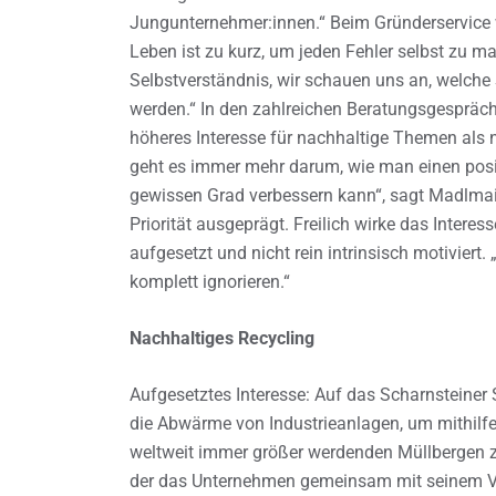
Jungunternehmer:innen.“ Beim Gründerservice w
Leben ist zu kurz, um jeden Fehler selbst zu ma
Selbstverständnis, wir schauen uns an, welch
werden.“ In den zahlreichen Beratungsgespräch
höheres Interesse für nachhaltige Themen als n
geht es immer mehr darum, wie man einen posit
gewissen Grad verbessern kann“, sagt Madlmair. 
Priorität ausgeprägt. Freilich wirke das Intere
aufgesetzt und nicht rein intrinsisch motiviert
komplett ignorieren.“
Nachhaltiges Recycling
Aufgesetztes Interesse: Auf das Scharnsteiner S
die Abwärme von Industrieanlagen, um mithilf
weltweit immer größer werdenden Müllbergen z
der das Unternehmen gemeinsam mit seinem Vat