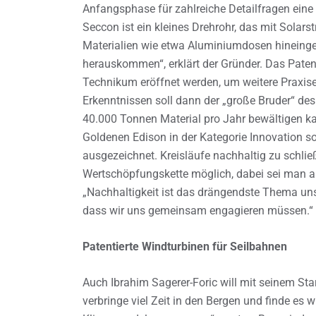
Anfangsphase für zahlreiche Detailfragen eine 
Seccon ist ein kleines Drehrohr, das mit Solar
Materialien wie etwa Aluminiumdosen hineingeb
herauskommen“, erklärt der Gründer. Das Patent 
Technikum eröffnet werden, um weitere Praxis
Erkenntnissen soll dann der „große Bruder“ des 
40.000 Tonnen Material pro Jahr bewältigen 
Goldenen Edison in der Kategorie Innovation s
ausgezeichnet. Kreisläufe nachhaltig zu schlie
Wertschöpfungskette möglich, dabei sei man a
„Nachhaltigkeit ist das drängendste Thema unser
dass wir uns gemeinsam engagieren müssen.“
Patentierte Windturbinen für Seilbahnen
Auch Ibrahim Sagerer-Foric will mit seinem Star
verbringe viel Zeit in den Bergen und finde es w