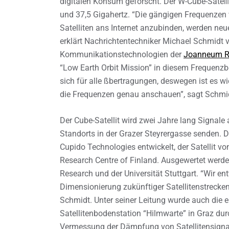
digitalen Konsum geforscht. Der W-Cube-Satelli
und 37,5 Gigahertz. “Die gängigen Frequenzen
Satelliten ans Internet anzubinden, werden neu
erklärt Nachrichtentechniker Michael Schmidt vo
Kommunikationstechnologien der
Joanneum R
“Low Earth Orbit Mission” in diesem Frequenzber
sich für alle ßbertragungen, deswegen ist es w
die Frequenzen genau anschauen”, sagt Schmi
Der Cube-Satellit wird zwei Jahre lang Signa
Standorts in der Grazer Steyrergasse senden.
Cupido Technologies entwickelt, der Satellit 
Research Centre of Finland. Ausgewertet wer
Research und der Universität Stuttgart. “Wir en
Dimensionierung zukünftiger Satellitenstrecken
Schmidt. Unter seiner Leitung wurde auch die e
Satellitenbodenstation “Hilmwarte” in Graz dur
Vermessung der Dämpfung von Satellitensignale