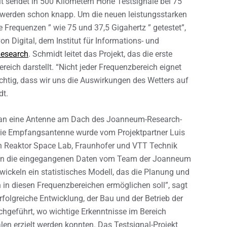
t sendet in 500 Kilometern Höhe Testsignale bei 75
 werden schon knapp. Um die neuen leistungsstarken
e Frequenzen ” wie 75 und 37,5 Gigahertz ” getestet”,
n Digital, dem Institut für Informations- und
esearch
. Schmidt leitet das Projekt, das die erste
eich darstellt. “Nicht jeder Frequenzbereich eignet
ichtig, dass wir uns die Auswirkungen des Wetters auf
dt.
le an eine Antenne am Dach des Joanneum-Research-
 Die Empfangsantenne wurde vom Projektpartner Luis
von Reaktor Space Lab, Fraunhofer und VTT Technik
den die eingegangenen Daten vom Team der Joanneum
twickeln ein statistisches Modell, das die Planung und
 in diesen Frequenzbereichen ermöglichen soll”, sagt
rfolgreiche Entwicklung, der Bau und der Betrieb der
chgeführt, wo wichtige Erkenntnisse im Bereich
n erzielt werden konnten. Das Testsignal-Projekt