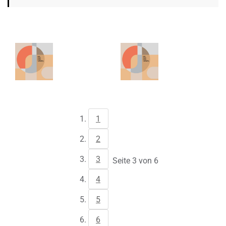
1
2
3
Seite 3 von 6
4
5
6