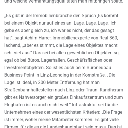
und welche Vermarktungsqualitäten man mitbringen sollte.
„Es gibt in der Immobilienbranche den Spruch ‚Es kommt
bei einem Objekt nur auf eines an: Lage, Lage, Lage’. Ich
gebe es aber gleich zu, ich war es nicht, der das gesagt
hat“, sagt Achim Harrer, Immobilienexperte von Real 360,
lachend, „aber es stimmt, die Lage eines Objektes macht
sehr viel aus.“ Das sei bei allen gewerblichen Objekten so,
egal ob bei Büros, Lagerhallen, Geschäftsflächen oder
Investmentobjekten. So ist es auch beim Büroneubau
Business Point in Linz-Leonding in der Kornstraße. „Die
Lage ist ideal, in 200 Meter Entfernung hat man
Straßenbahnhaltestellen nach Linz oder Traun. Rundherum
gibt es Nahversorger, ein großes Einkaufszentrum und zum
Flughafen ist es auch nicht weit.“ Infrastruktur sei für die
Unternehmen eines der wesentlichsten Kriterien: „Die Frage
ist immer, woher meine Mitarbeiter kommen. Es gibt viele
Firmen, für die es die Landeshauptstadt sein muss. Das ist