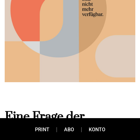
Eine Frage der
PRINT
ABO
KONTO
Perspektive