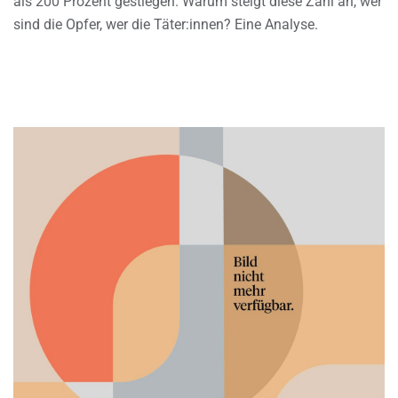
als 200 Prozent gestiegen. Warum steigt diese Zahl an, wer
sind die Opfer, wer die Täter:innen? Eine Analyse.