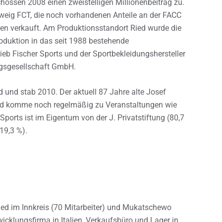
hossen 2008 einen zweistelligen Millionenbeitrag zu.
eig FCT, die noch vorhandenen Anteile an der FACC
 verkauft. Am Produktionsstandort Ried wurde die
Produktion in das seit 1988 bestehende
lieb Fischer Sports und der Sportbekleidungshersteller
ungsgesellschaft GmbH.
 und stab 2010. Der aktuell 87 Jahre alte Josef
und komme noch regelmäßig zu Veranstaltungen wie
ports ist im Eigentum von der J. Privatstiftung (80,7
19,3 %).
ied im Innkreis (70 Mitarbeiter) und Mukatschewo
icklungsfirma in Italien, Verkaufsbüro und Lager in