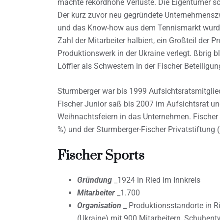
machte rekordhohe Verluste. Die Eigentümer sc
Der kurz zuvor neu gegründete Unternehmenszw
und das Know-how aus dem Tennismarkt wurden
Zahl der Mitarbeiter halbiert, ein Großteil der 
Produktionswerk in der Ukraine verlegt. ßbrig b
Löffler als Schwestern in der Fischer Beteilig
Sturmberger war bis 1999 Aufsichtsratsmitglied
Fischer Junior saß bis 2007 im Aufsichtsrat 
Weihnachtsfeiern in das Unternehmen. Fischer S
%) und der Sturmberger-Fischer Privatstiftung (
Fischer Sports
Gründung
_1924 in Ried im Innkreis
Mitarbeiter
_1.700
Organisation
_ Produktionsstandorte in R
(Ukraine) mit 900 Mitarbeitern, Schuhentw