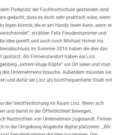
auf dem Parkplatz der Fachhochschule gestanden sind
ns gedacht, dass es doch sehr praktisch wäre, wenn
o legen könnte, die er am Handy lesen kann, wenn er
verschwindet“, erzählen Felix Freudenhammer und
die Idee gereift und auch noch Michael Horner ins
ienabschluss im Sommer 2016 haben die drei das
it gestürzt. Als Firmenstandort haben sie Linz
genberg „extrem kluge Köpfe“ vor Ort seien und man
lung des Unternehmens brauche. Außerdem müssten sie
en und dafür sei Linz als hochfrequentierte Stadt mit
 vor der Veröffentlichung im Raum Linz. Wenn sich
en und damit in der Öffentlichkeit bewegen,
ch Nachrichten von Unternehmen zugesandt. Firmen
h in der Umgebung Angebote digital platzieren. „Wir
, fasst Freudenhammer die Idee zusammen. Die