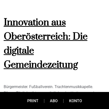
Innovation aus
Oberösterreich: Die
digitale
Gemeindezeitung
Bürgermeister. Fußballverein. Trachtenmusikkapelle.
Pfarre. Täglich gibt es von örtlichen Institutionen und
Vereinen Updates für die Leute in der Gemeinde. Als
PRINT
ABO
KONTO
gedruckte Gemeindezeitung, auf verschiedenen Webseiten,