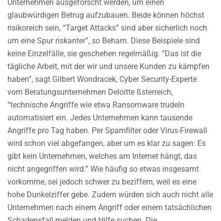
Unternehmen ausgeforscht werden, um einen
glaubwürdigen Betrug aufzubauen. Beide können höchst
risikoreich sein, “Target Attacks” sind aber sicherlich noch
um eine Spur riskanter”, so Beham. Diese Beispiele sind
keine Einzelfälle, sie geschehen regelmäßig. “Das ist die
tägliche Arbeit, mit der wir und unsere Kunden zu kämpfen
haben”, sagt Gilbert Wondracek, Cyber Security-Experte
vom Beratungsunternehmen Deloitte ßsterreich,
“technische Angriffe wie etwa Ransomware trudeln
automatisiert ein. Jedes Unternehmen kann tausende
Angriffe pro Tag haben. Per Spamfilter oder Virus-Firewall
wird schon viel abgefangen, aber um es klar zu sagen: Es
gibt kein Unternehmen, welches am Internet hängt, das
nicht angegriffen wird.” Wie häufig so etwas insgesamt
vorkomme, sei jedoch schwer zu beziffern, weil es eine
hohe Dunkelziffer gebe. Zudem würden sich auch nicht alle
Unternehmen nach einem Angriff oder einem tatsächlichen
Schadensfall melden und Hilfe suchen. Die