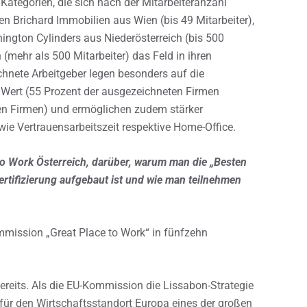
Kategorien, die sich nach der Mitarbeiteranzahl
en Brichard Immobilien aus Wien (bis 49 Mitarbeiter),
hington Cylinders aus Niederösterreich (bis 500
 (mehr als 500 Mitarbeiter) das Feld in ihren
chnete Arbeitgeber legen besonders auf die
er Wert (55 Prozent der ausgezeichneten Firmen
en Firmen) und ermöglichen zudem stärker
wie Vertrauensarbeitszeit respektive Home-Office.
 to Work Österreich, darüber, warum man die „Besten
ertifizierung aufgebaut ist und wie man teilnehmen
mmission „Great Place to Work“ in fünfzehn
bereits. Als die EU-Kommission die Lissabon-Strategie
t für den Wirtschaftsstandort Europa eines der großen