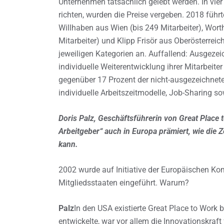
Unternehmen tatsächlich gelebt werden. In vier 
richten, wurden die Preise vergeben. 2018 führt
Willhaben aus Wien (bis 249 Mitarbeiter), Wort
Mitarbeiter) und Klipp Frisör aus Oberösterreich
jeweiligen Kategorien an. Auffallend: Ausgezei
individuelle Weiterentwicklung ihrer Mitarbeit
gegenüber 17 Prozent der nicht-ausgezeichnet
individuelle Arbeitszeitmodelle, Job-Sharing so
Doris Palz, Geschäftsführerin von Great Place
Arbeitgeber“ auch in Europa prämiert, wie die Z
kann.
2002 wurde auf Initiative der Europäischen Ko
Mitgliedsstaaten eingeführt. Warum?
Palz
In den USA existierte Great Place to Work 
entwickelte, war vor allem die Innovationskraf