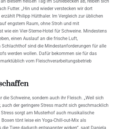
 an diesem heißen Tag im Suhlebecken ab, reiben sich
h Futter. „Hin und wieder verstecken wir dort
erzählt Philipp Hütthaler. Im Vergleich zur üblichen
t auf engstem Raum, ohne Stroh und mit
st wie ein Vier-Sterne-Hotel für Schweine. Mindestens
eben, einen Auslauf an die frische Luft,
Schlachthof sind die Mindestanforderungen für alle
hofs werden wollen. Dafür bekommen sie für das
 marktüblich vom Fleischverarbeitungsbetrieb
nschaffen
r die Schweine, sondern auch ihr Fleisch. „Weil sich
r, auch der geringere Stress macht sich geschmacklich
er Stress sorgt am Musterhof auch musikalische
 Boxen tönt leise ein Yoga-Chill-out-Mix als
 die Tiere dadurch entspannter wirken“, sagt Daniela