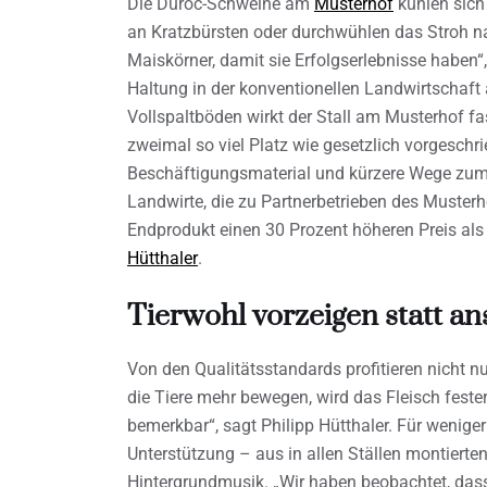
Die Duroc-Schweine am
Musterhof
kühlen sich
an Kratzbürsten oder durchwühlen das Stroh nac
Maiskörner, damit sie Erfolgserlebnisse haben“, 
Haltung in der konventionellen Landwirtschaf
Vollspaltböden wirkt der Stall am Musterhof fa
zweimal so viel Platz wie gesetzlich vorgeschri
Beschäftigungsmaterial und kürzere Wege zum 
Landwirte, die zu Partnerbetrieben des Muster
Endprodukt einen 30 Prozent höheren Preis als
Hütthaler
.
Tierwohl vorzeigen statt a
Von den Qualitätsstandards profitieren nicht nu
die Tiere mehr bewegen, wird das Fleisch feste
bemerkbar“, sagt Philipp Hütthaler. Für wenig
Unterstützung – aus in allen Ställen montierten
Hintergrundmusik. „Wir haben beobachtet, dass