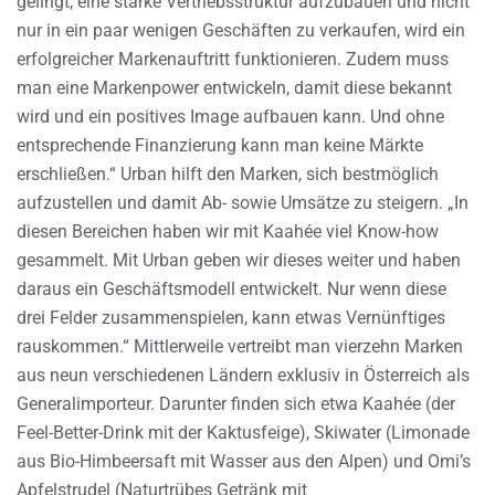
gelingt, eine starke Vertriebsstruktur aufzubauen und nicht
nur in ein paar wenigen Geschäften zu verkaufen, wird ein
erfolgreicher Markenauftritt funktionieren. Zudem muss
man eine Markenpower entwickeln, damit diese bekannt
wird und ein positives Image aufbauen kann. Und ohne
entsprechende Finanzierung kann man keine Märkte
erschließen.“ Urban hilft den Marken, sich bestmöglich
aufzustellen und damit Ab- sowie Umsätze zu steigern. „In
diesen Bereichen haben wir mit Kaahée viel Know-how
gesammelt. Mit Urban geben wir dieses weiter und haben
daraus ein Geschäftsmodell entwickelt. Nur wenn diese
drei Felder zusammenspielen, kann etwas Vernünftiges
rauskommen.“ Mittlerweile vertreibt man vierzehn Marken
aus neun verschiedenen Ländern exklusiv in Österreich als
Generalimporteur. Darunter finden sich etwa Kaahée (der
Feel-Better-Drink mit der Kaktusfeige), Skiwater (Limonade
aus Bio-Himbeersaft mit Wasser aus den Alpen) und Omi’s
Apfelstrudel (Naturtrübes Getränk mit