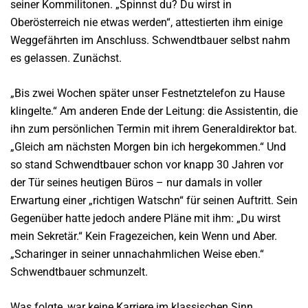
seiner Kommilitonen. „Spinnst du? Du wirst in
Oberösterreich nie etwas werden“, attestierten ihm einige
Weggefährten im Anschluss. Schwendtbauer selbst nahm
es gelassen. Zunächst.
„Bis zwei Wochen später unser Festnetztelefon zu Hause
klingelte.“ Am anderen Ende der Leitung: die Assistentin, die
ihn zum persönlichen Termin mit ihrem Generaldirektor bat.
„Gleich am nächsten Morgen bin ich hergekommen.“ Und
so stand Schwendtbauer schon vor knapp 30 Jahren vor
der Tür seines heutigen Büros – nur damals in voller
Erwartung einer „richtigen Watschn“ für seinen Auftritt. Sein
Gegenüber hatte jedoch andere Pläne mit ihm: „Du wirst
mein Sekretär.“ Kein Fragezeichen, kein Wenn und Aber.
„Scharinger in seiner unnachahmlichen Weise eben.“
Schwendtbauer schmunzelt.
Was folgte, war keine Karriere im klassischen Sinn.