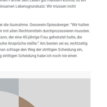
nen Partner sein Leben gut meistern könnte, ist ein
meinsamen Lebensgrundsatz: Wir müssen nicht
zlei die Ausnahme. Gesswein-Spiessberger: “Wir hatten
wir mit allen Rechtsmitteln durchprozessieren mussten.
ann, der eine 40-jährige Frau geheiratet hatte, die
e Ansprüche stellte.” Am besten sei es, rechtzeitig
an schlage den Weg der strittigen Scheidung ein,
ig strittigen Scheidung habe ich noch nie einen