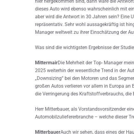
hier hergekommen sind, dann wäre die Antwort 
dieses Auto wird ebenso wahrscheinlich mit e
aber wird die Antwort in 30 Jahren sein? Eine U
repräsentativ. Sehr wohl aussagekräftig ist hi
Manager weltweit zu ihrer Einschätzung der Au
Was sind die wichtigsten Ergebnisse der Studie
Mittermair
Die Mehrheit der Top- Manager mei
2025 weiterhin der wesentliche Trend in der A
„Downsizing“ bei den Motoren und das Segment
großen Autos verlieren vor allem in Europa an
die Verringerung des Kraftstoffverbrauchs, die
Herr Mitterbauer, als Vorstandsvorsitzender ei
Automobilzuliefererbranche – welche dieser Tr
Mitterbauer
Auch wir sehen, dass eines der Ha