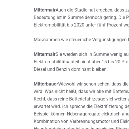
Mittermair
Auch die Studie hat ergeben, dass z
Bedeutung ist in Summe dennoch gering. Die P
Elektromobilität bis 2020 unter fünf Prozent wel
Maßnahmen wie steuerliche Vergünstigungen fü
Mittermair
Sie werden sich in Summe wenig aus
Elektromobilitätsanteil nicht über 15 bis 20 Pro
Diesel und Benzin dominant bleiben.
Mitterbauer
Wiewohl wir schon sehen, dass die
wird. Was nicht heißt, dass wir alle mit Batter
Recht, dass reine Batteriefahrzeuge viel weite
erwartet wird. Ich spreche die Elektrifizierung 
Beispiel können Nebenaggregate elektrisch ang
Kombination von Verbrennungsmotor und Elekt
Hauptantriebsmotor ist und in gewissen Phasen