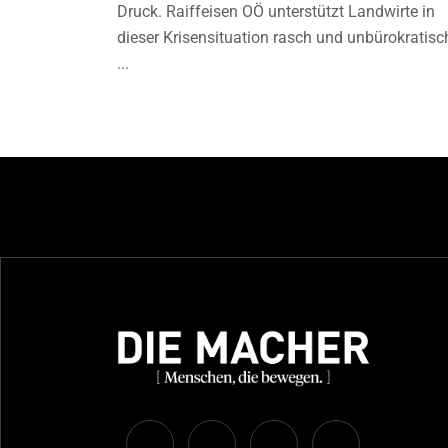
Druck. Raiffeisen OÖ unterstützt Landwirte in
dieser Krisensituation rasch und unbürokratisc