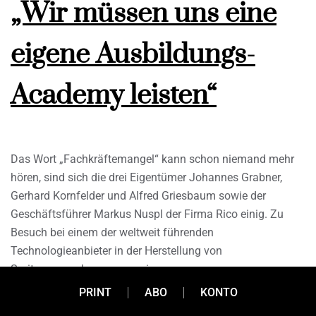
„Wir müssen uns eine
eigene Ausbildungs-
Academy leisten“
Das Wort „Fachkräftemangel“ kann schon niemand mehr
hören, sind sich die drei Eigentümer Johannes Grabner,
Gerhard Kornfelder und Alfred Griesbaum sowie der
Geschäftsführer Markus Nuspl der Firma Rico einig. Zu
Besuch bei einem der weltweit führenden
Technologieanbieter in der Herstellung von
Spritzgusswerkzeugen sowie
Automatisierungskomponenten für Elastomere und
PRINT
ABO
KONTO
Kunststoffprodukte in Thalheim bei Wels erzählen die vier,