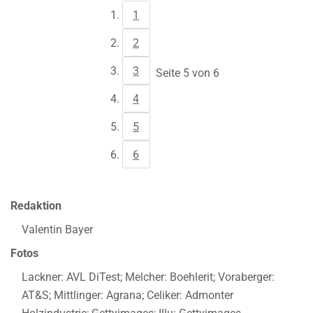
1
2
3
Seite 5 von 6
4
5
6
Redaktion
Valentin Bayer
Fotos
Lackner: AVL DiTest; Melcher: Boehlerit; Voraberger:
AT&S; Mittlinger: Agrana; Celiker: Admonter