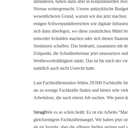
stimulieren, haben dann aber in konjunkturellen Hoc
Niveau weitergemacht. Unsere antizyklische Budgetpol
wesentlicheren Grund, warum wir das jetzt machen: 
einigen Schwerpunktbereichen wie digitale Infrast
sich dann überlegen, wo diese zusätzlichen Mittel
entweder Schulden machen oder sich diesen finanzi
Strukturen schaffen. Das bedeutet, zusammen mit de
Zeitpunkt, die Schuldenbremse jetzt umzusetzen und 
Wettbewerbsfähigkeit stärkt. Das ist für mich der vi
natürlich auch nicht Unrecht hatte.
Laut Fachkräftemonitor fehlen 29.000 Fachkräfte bi
sie zu wenige Fachkräfte finden und bieten sehr viele
Arbeitslose, die nach einem Job suchen. Wie passt
Strugl
Wie es so schön heißt: Es ist ein Arbeits-“Ma
gleichzeitigem Fachkräftemangel. Wir haben jetzt sin
als im Vorjahr, aber die offenen Stellen steigen und