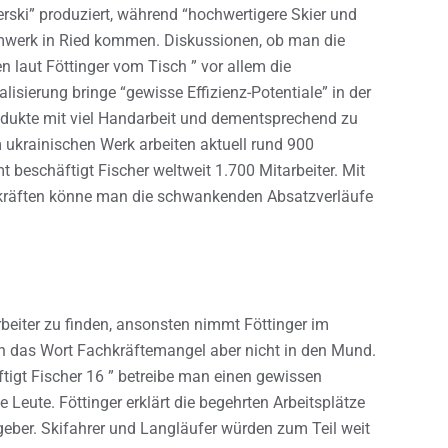
rski” produziert, während “hochwertigere Skier und
mwerk in Ried kommen. Diskussionen, ob man die
n laut Föttinger vom Tisch ” vor allem die
lisierung bringe “gewisse Effizienz-Potentiale” in der
odukte mit viel Handarbeit und dementsprechend zu
m ukrainischen Werk arbeiten aktuell rund 900
t beschäftigt Fischer weltweit 1.700 Mitarbeiter. Mit
gkräften könne man die schwankenden Absatzverläufe
beiter zu finden, ansonsten nimmt Föttinger im
rn das Wort Fachkräftemangel aber nicht in den Mund.
ftigt Fischer 16 ” betreibe man einen gewissen
eute. Föttinger erklärt die begehrten Arbeitsplätze
eber. Skifahrer und Langläufer würden zum Teil weit