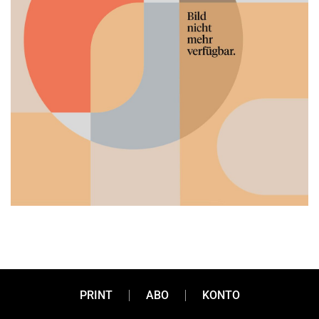
“Es gibt zu viele falsch
PRINT
ABO
KONTO