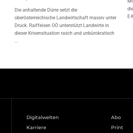
Mi
di
Die anhaltende Dürre setzt die
E-
oberösterreichische Landwirtschaft massiv unter
Druck. Raiffeisen OÖ unterstützt Landwirte in
dieser Krisensituation rasch und unbürokratisch
Digitalwelten
Abo
Karriere
Print