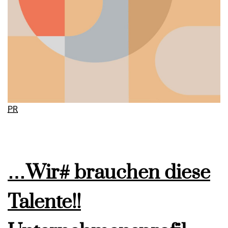
PR
…Wir# brauchen diese
Talente!!