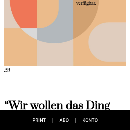
PR
“Wir wollen das Ding
richtig groß aufziehen”
PRINT
ABO
KONTO