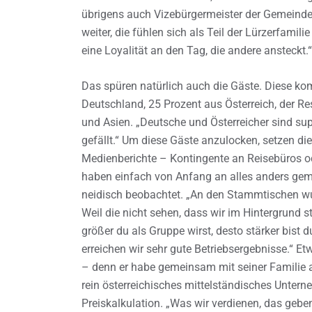
übrigens auch Vizebürgermeister der Gemeinde 
weiter, die fühlen sich als Teil der Lürzerfamil
eine Loyalität an den Tag, die andere ansteckt.“
Das spüren natürlich auch die Gäste. Diese k
Deutschland, 25 Prozent aus Österreich, der R
und Asien. „Deutsche und Österreicher sind su
gefällt.“ Um diese Gäste anzulocken, setzen 
Medienberichte – Kontingente an Reisebüros ode
haben einfach von Anfang an alles anders gema
neidisch beobachtet. „An den Stammtischen wur
Weil die nicht sehen, dass wir im Hintergrund s
größer du als Gruppe wirst, desto stärker bist
erreichen wir sehr gute Betriebsergebnisse.“ Et
– denn er habe gemeinsam mit seiner Familie all
rein österreichisches mittelständisches Unter
Preiskalkulation. „Was wir verdienen, das geben