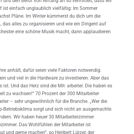
en uns den Beruf von Anfang an so vermittelt, dass wir
 ist einfach unglaublich vielfältig: Im Sommer
hst Pläne. Im Winter kümmerst du dich um die
 das alles zu organisieren und wie ein Dirigent auf
chester eine schöne Musik macht, dann applaudieren
re anhält, dafür seien viele Faktoren notwendig.
ein und viel in die Hardware zu investieren. Aber das
 ist. Und das Herz sind die Mit- arbeiter. Die haben es
ell zu wachsen!“ 70 Prozent der 300 Mitarbeiter
ter – sehr ungewöhnlich für die Branche. „Wer die
Top-Betriebsklima sorgt und sich nicht an ausgemachte
undern. Wir haben heuer 30 Mitarbeiterzimmer
ezimmer. Das Wohlfühlen der Mitarbeiter ist
gut und gerne machen“, so Heribert Lürzer, der