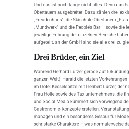
Und das ist noch lange nicht alles. Denn das 
Obertauern ausgebreitet. Dazu zählen drei exk
„Freudenhaus“, die Skischule Obertauern „Frau Ho
„Mundwerk“ und die People’s Bar – sowie die l
jeweilige Führung der einzelnen Bereiche habe
aufgeteilt, an der GmbH sind sie alle drei zu gle
Drei Brüder, ein Ziel
Während Gerhard Lürzer gerade auf Erkundungst
ganzen Welt), Harald die letzten Vorkehrungen fü
im Hotel Kesselspitze mit Heribert Lürzer, der
Frau Holle sowie des Taxiunternehmens, die fin
und Social Media kümmert sich vorwiegend der
Gastronomie- konzepte erstellen, Veranstaltun
managen und ein besonderes Gespür für Mode ob
sehr starke Charaktere – was normalerweise da