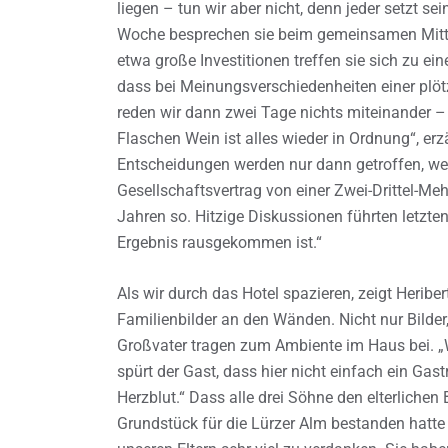
liegen – tun wir aber nicht, denn jeder setzt se
Woche besprechen sie beim gemeinsamen Mitta
etwa große Investitionen treffen sie sich zu 
dass bei Meinungsverschiedenheiten einer plö
reden wir dann zwei Tage nichts miteinander – a
Flaschen Wein ist alles wieder in Ordnung“, erzä
Entscheidungen werden nur dann getroffen, we
Gesellschaftsvertrag von einer Zwei-Drittel-Mehr
Jahren so. Hitzige Diskussionen führten letzte
Ergebnis rausgekommen ist.“
Als wir durch das Hotel spazieren, zeigt Heribe
Familienbilder an den Wänden. Nicht nur Bilde
Großvater tragen zum Ambiente im Haus bei. „W
spürt der Gast, dass hier nicht einfach ein Gast
Herzblut.“ Dass alle drei Söhne den elterliche
Grundstück für die Lürzer Alm bestanden hatte