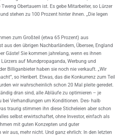
Tweng Obertauern ist. Es gebe Mitarbeiter, so Lürzer
ie und stehen zu 100 Prozent hinter ihnen. „Die legen
ommen zum Großteil (etwa 65 Prozent) aus
est aus den übrigen Nachbarländern, Übersee, England
per Gäste! Sie kommen jahrelang, wenn es ihnen
die Lürzers auf Mundpropaganda, Werbung und
r Billiganbieter haben sie noch nie verkauft. „Wir
cht“, so Heribert. Etwas, das die Konkurrenz zum Teil
den wir wahrscheinlich schon 20 Mal pleite geredet.
tändig dran sind, alle Abläufe zu optimieren – je
 du bei Verhandlungen um Konditionen. Des- halb
was traurig stimmen ihn diese Sticheleien aber schon
es selbst erwirtschaftet, ohne Investor, einfach als
nehmen mit guten Konzepten und guter
 wir aus, mehr nicht. Und ganz ehrlich: In den letzten