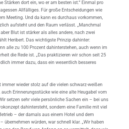
ine Stärken dort ein, wo er am besten ist.“ Einmal pro
gessen Allfälliges. Für große Entscheidungen wie
einem Meeting. Und da kann es durchaus vorkommen,
tzlich aufsteht und den Raum verlässt. „Manchmal
ber Blut ist stärker als alles andere, nach zwei
hlt Heribert. Das wichtigste Prinzip dahinter:
nn alle zu 100 Prozent dahinterstehen, auch wenn im
heit die Rede ist. „Das praktizieren wir schon seit 25
ndlich immer dazu, dass ein wesentlich besseres
rt immer wieder stolz auf die vielen schwarz-weißen
r, auch Erinnerungsstücke wie eine alte Heugabel vom
ir setzen sehr viele persönliche Sachen ein – bei uns
rokonzept dahintersteht, sondern eine Familie mit viel
n Betrieb – der damals aus einem Hotel und dem
 – übernehmen würden, war schnell klar. „Wir haben