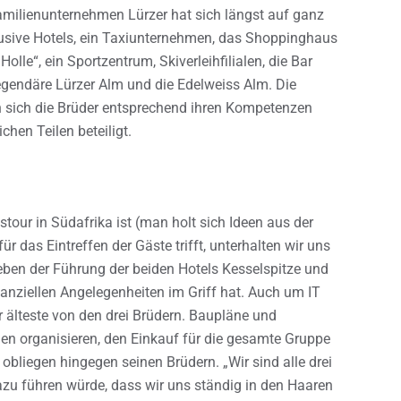
Familienunternehmen Lürzer hat sich längst auf ganz
lusive Hotels, ein Taxiunternehmen, das Shoppinghaus
lle“, ein Sportzentrum, Skiverleihfilialen, die Bar
egendäre Lürzer Alm und die Edelweiss Alm. Die
n sich die Brüder entsprechend ihren Kompetenzen
ichen Teilen beteiligt.
our in Südafrika ist (man holt sich Ideen aus der
r das Eintreffen der Gäste trifft, unterhalten wir uns
 neben der Führung der beiden Hotels Kesselspitze und
anziellen Angelegenheiten im Griff hat. Auch um IT
 älteste von den drei Brüdern. Baupläne und
gen organisieren, den Einkauf für die gesamte Gruppe
liegen hingegen seinen Brüdern. „Wir sind alle drei
zu führen würde, dass wir uns ständig in den Haaren