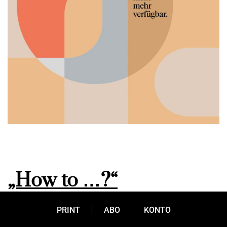
„How to …?“
PRINT
ABO
KONTO
Wie vermarktet man erfolgreich Immobilien? Welche