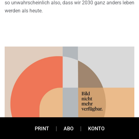
so unwahrscheinlich also, dass wir 2030 ganz anders leben
werden als heute.
PRINT
ABO
KONTO