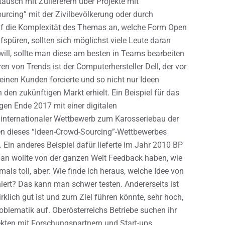
usch mit Zulieferern über Projekte mit
urcing” mit der Zivilbevölkerung oder durch
f die Komplexität des Themas an, welche Form Open
spüren, sollten sich möglichst viele Leute daran
ll, sollte man diese am besten in Teams bearbeiten
ren von Trends ist der Computerhersteller Dell, der vor
einen Kunden forcierte und so nicht nur Ideen
den zukünftigen Markt erhielt. Ein Beispiel für das
en Ende 2017 mit einer digitalen
n internationaler Wettbewerb zum Karosseriebau der
een dieses “Ideen-Crowd-Sourcing”-Wettbewerbes
. Ein anderes Beispiel dafür lieferte im Jahr 2010 BP
Man wollte von der ganzen Welt Feedback haben, wie
ls toll, aber: Wie finde ich heraus, welche Idee von
niert? Das kann man schwer testen. Andererseits ist
rklich gut ist und zum Ziel führen könnte, sehr hoch,
Problematik auf. Oberösterreichs Betriebe suchen ihr
ekten mit Forschungspartnern und Start-ups.