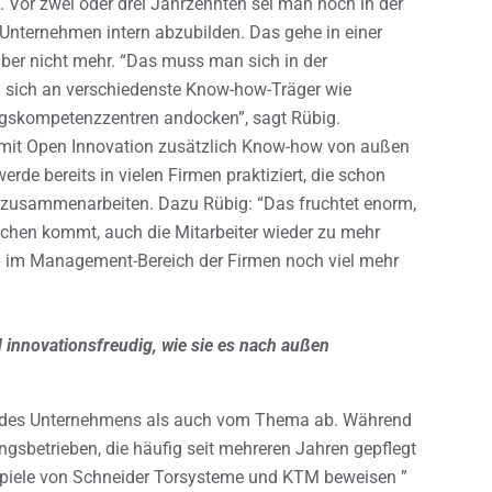
g. Vor zwei oder drei Jahrzehnten sei man noch in der
Unternehmen intern abzubilden. Das gehe in einer
 aber nicht mehr. “Das muss man sich in der
sich an verschiedenste Know-how-Träger wie
ngskompetenzzentren andocken”, sagt Rübig.
it Open Innovation zusätzlich Know-how von außen
rde bereits in vielen Firmen praktiziert, die schon
 zusammenarbeiten. Dazu Rübig: “Das fruchtet enorm,
ichen kommt, auch die Mitarbeiter wieder zu mehr
 Management-Bereich der Firmen noch viel mehr
d innovationsfreudig, wie sie es nach außen
e des Unternehmens als auch vom Thema ab. Während
gsbetrieben, die häufig seit mehreren Jahren gepflegt
eispiele von Schneider Torsysteme und KTM beweisen ”