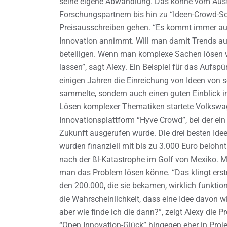
seine eigene Abwandlung. Das könne vom Austa
Forschungspartnern bis hin zu “Ideen-Crowd-So
Preisausschreiben gehen. “Es kommt immer au
Innovation annimmt. Will man damit Trends auf
beteiligen. Wenn man komplexe Sachen lösen wi
lassen”, sagt Alexy. Ein Beispiel für das Aufspü
einigen Jahren die Einreichung von Ideen von s
sammelte, sondern auch einen guten Einblick in 
Lösen komplexer Thematiken startete Volkswag
Innovationsplattform “Hyve Crowd”, bei der ei
Zukunft ausgerufen wurde. Die drei besten Id
wurden finanziell mit bis zu 3.000 Euro belohnt
nach der ßl-Katastrophe im Golf von Mexiko. 
man das Problem lösen könne. “Das klingt erstma
den 200.000, die sie bekamen, wirklich funktio
die Wahrscheinlichkeit, dass eine Idee davon wi
aber wie finde ich die dann?”, zeigt Alexy die 
“Open Innovation-Glück” hingegen eher in Proj