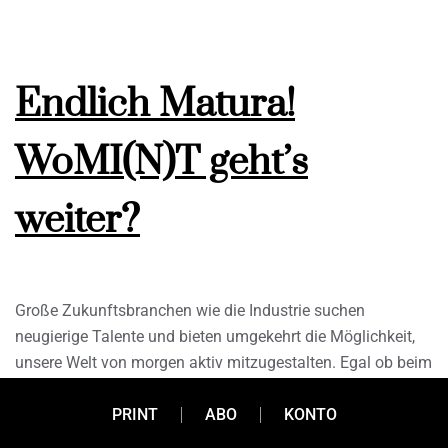
Endlich Matura!
WoMI(N)T geht’s
weiter?
Große Zukunftsbranchen wie die Industrie suchen
neugierige Talente und bieten umgekehrt die Möglichkeit,
unsere Welt von morgen aktiv mitzugestalten. Egal ob beim
direkten Berufseinstieg, bei der Lehre mit Matura oder im
Rahmen eines spannenden Studiums, so viel steht fest: Die
PRINT
ABO
KONTO
MINT-Nachfrage boomt. Ein Einblick.