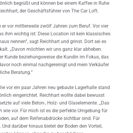
sönlich begrüßt und können bei einem Kaffee in Ruhe
Reichhart, der Geschäftsführer von The Car Loft.
er vor mittlerweile zwölf Jahren zum Beruf. Vor vier
as ihm wichtig ist: Diese Location ist kein klassisches
aus nennen“, sagt Reichhart und grinst. Dort sei es
alt. „Davon möchten wir uns ganz klar abheben.
der Kunde beziehungsweise die Kundin im Fokus, das
, davor noch einmal nachgereinigt und mein Verkäufer
iche Beratung.“
Die vor ein paar Jahren neu gebaute Lagerhalle stand
lich eingerichtet. Reichhart wollte dabei bewusst
setzte auf viele Beton-, Holz- und Glaselemente. „Das
wie vor. Für mich ist es die perfekte Umgebung für
oden, auf dem Reifenabdrücke sichtbar sind. Für
t. Und darüber hinaus bietet der Boden den Vorteil,