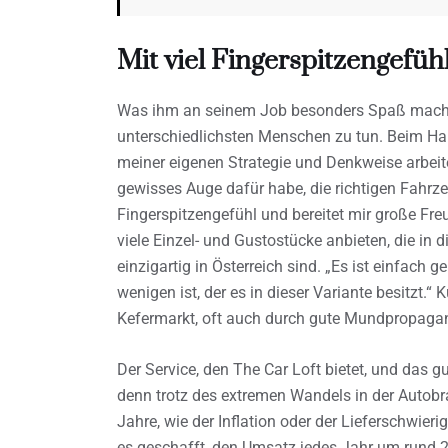
Mit viel Fingerspitzengefüh
Was ihm an seinem Job besonders Spaß macht?
unterschiedlichsten Menschen zu tun. Beim Han
meiner eigenen Strategie und Denkweise arbeite
gewisses Auge dafür habe, die richtigen Fahrze
Fingerspitzengefühl und bereitet mir große Fr
viele Einzel- und Gustostücke anbieten, die in
einzigartig in Österreich sind. „Es ist einfach 
wenigen ist, der es in dieser Variante besitzt
Kefermarkt, oft auch durch gute Mundpropaga
Der Service, den The Car Loft bietet, und das g
denn trotz des extremen Wandels in der Autob
Jahre, wie der Inflation oder der Lieferschwier
es geschafft, den Umsatz jedes Jahr um rund 2