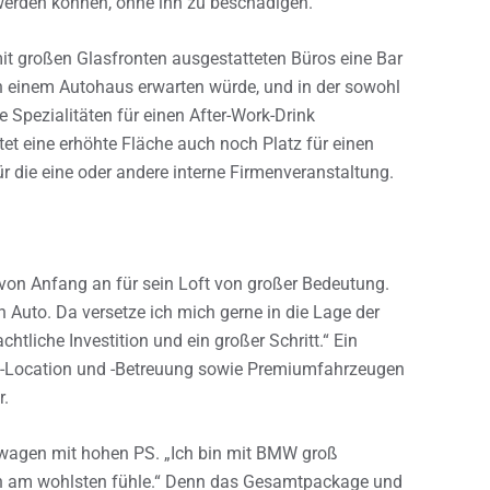
werden können, ohne ihn zu beschädigen.
mit großen Glasfronten ausgestatteten Büros eine Bar
in einem Autohaus erwarten würde, und in der sowohl
 Spezialitäten für einen After-Work-Drink
etet eine erhöhte Fläche auch noch Platz für einen
r die eine oder andere interne Firmenveranstaltung.
 von Anfang an für sein Loft von großer Bedeutung.
 Auto. Da versetze ich mich gerne in die Lage der
chtliche Investition und ein großer Schritt.“ Ein
op-Location und -Betreuung sowie Premiumfahrzeugen
r.
wagen mit hohen PS. „Ich bin mit BMW groß
ich am wohlsten fühle.“ Denn das Gesamtpackage und