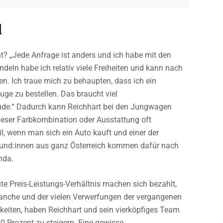
l
 „Jede Anfrage ist anders und ich habe mit den
deln habe ich relativ viele Freiheiten und kann nach
n. Ich traue mich zu behaupten, dass ich ein
uge zu bestellen. Das braucht viel
eude.“ Dadurch kann Reichhart bei den Jungwagen
 dieser Farbkombination oder Ausstattung oft
geil, wenn man sich ein Auto kauft und einer der
.“ Kund:innen aus ganz Österreich kommen dafür nach
nda.
ute Preis-Leistungs-Verhältnis machen sich bezahlt,
ranche und der vielen Verwerfungen der vergangenen
igkeiten, haben Reichhart und sein vierköpfiges Team
0 Prozent zu steigern. Eine gewisse