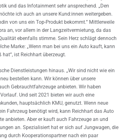
aptik und das Infotainment sehr ansprechend. „Den
, möchte ich auch an unsere Kund:innen weitergeben.
din von uns ein Top-Produkt bekommt.“ Mittlerweile
pra an, vor allem in der Langzeitvermietung, da das
 Qualität ebenfalls stimme. Sein Herz schlägt dennoch
elche Marke: „Wenn man bei uns ein Auto kauft, kann
at“, ist Reichhart überzeugt.
che Dienstleistungen hinaus. „Wir sind nicht wie ein
neu bestellen kann. Wir können über unsere
 auch Gebrauchtfahrzeuge anbieten. Wir haben
Vorlauf. Und seit 2021 bieten wir auch eine
enkunden, hauptsächlich KMU, genutzt. Wenn neue
 ein Fahrzeug benötigt wird, kann Reichhart das Auto
ete anbieten. Aber er kauft auch Fahrzeuge an und
tungen an. Spezialisiert hat er sich auf Jungwagen, die
ung durch Kooperationspartner nach ein paar