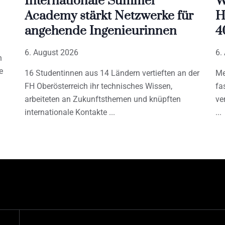
Internationale Summer
W
Academy stärkt Netzwerke für
H
angehende Ingenieurinnen
4
6. August 2026
6.
h
e
16 Studentinnen aus 14 Ländern vertieften an der
Me
FH Oberösterreich ihr technisches Wissen,
fa
arbeiteten an Zukunftsthemen und knüpften
ve
internationale Kontakte