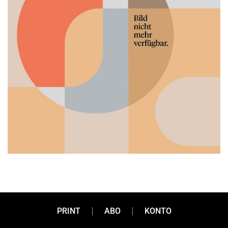
Wie Wohnträume
PRINT
ABO
KONTO