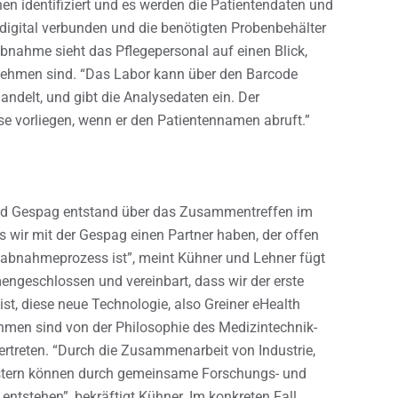
en identifiziert und es werden die Patientendaten und
digital verbunden und die benötigten Probenbehälter
tabnahme sieht das Pflegepersonal auf einen Blick,
nehmen sind. “Das Labor kann über den Barcode
ndelt, und gibt die Analysedaten ein. Der
se vorliegen, wenn er den Patientennamen abruft.”
nd Gespag entstand über das Zusammentreffen im
ss wir mit der Gespag einen Partner haben, der offen
utabnahmeprozess ist”, meint Kühner und Lehner fügt
engeschlossen und vereinbart, dass wir der erste
 ist, diese neue Technologie, also Greiner eHealth
hmen sind von der Philosophie des Medizintechnik-
ertreten. “Durch die Zusammenarbeit von Industrie,
istern können durch gemeinsame Forschungs- und
ntstehen”, bekräftigt Kühner. Im konkreten Fall