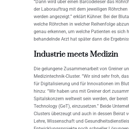
“Dann wird über einen Barcodeleser das Röhrch
der Laborauftrag mit dem jeweiligen Röhrchen 
werden angezeigt.” erklärt Kühner. Bei der Blu
welche Röhrchen in welcher Reihenfolge abzu
genau erkennen, um welche Patienten es sich ha
behandelnde Arzt hat später dann die Ergebnis
Industrie meets Medizin
Die gelungene Zusammenarbeit von Greiner u
Medizintechnik-Cluster. “Wir sind sehr froh, da
für Digitalisierung und für Innovationen im Bl
hinzu: “Wir haben uns mit Greiner dort zusamm
Spitalskonzern weltweit sein werden, der bereit
Technology (GeT), einzusetzen.” Beide Unterne
Clusters überzeugt und auch in dessen Beirat v
Lehre, Wissenschaft und Gesundheitsdienstle
Entwicklungsprojekte noch schneller Lösungen e