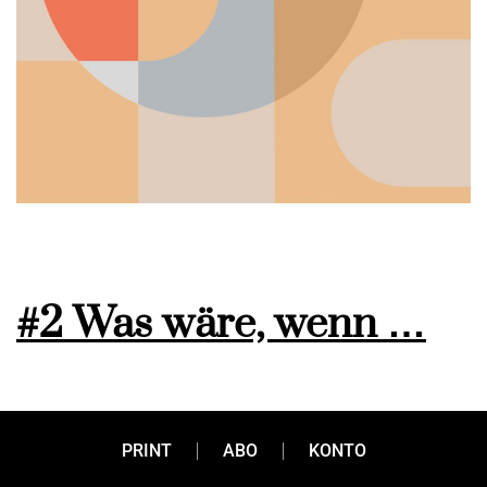
#2 Was wäre, wenn …
Helmuth Vogl ist ein schräger Vogel. Entschuldigung. Aber
PRINT
ABO
KONTO
die Bezeichnung ist nun mal sehr passend. Vogel deshalb,
weil er die Freiheit liebt und gern in der Welt herumfliegt.