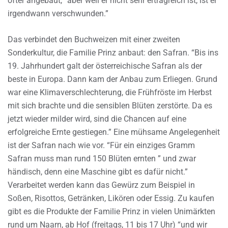
öfter angebaut, “aber weil er nicht sehr ertragreich ist, ist er
irgendwann verschwunden.”
Das verbindet den Buchweizen mit einer zweiten
Sonderkultur, die Familie Prinz anbaut: den Safran. “Bis ins
19. Jahrhundert galt der österreichische Safran als der
beste in Europa. Dann kam der Anbau zum Erliegen. Grund
war eine Klimaverschlechterung, die Frühfröste im Herbst
mit sich brachte und die sensiblen Blüten zerstörte. Da es
jetzt wieder milder wird, sind die Chancen auf eine
erfolgreiche Ernte gestiegen.” Eine mühsame Angelegenheit
ist der Safran nach wie vor. “Für ein einziges Gramm
Safran muss man rund 150 Blüten ernten ” und zwar
händisch, denn eine Maschine gibt es dafür nicht.”
Verarbeitet werden kann das Gewürz zum Beispiel in
Soßen, Risottos, Getränken, Likören oder Essig. Zu kaufen
gibt es die Produkte der Familie Prinz in vielen Unimärkten
rund um Naarn, ab Hof (freitags, 11 bis 17 Uhr) “und wir