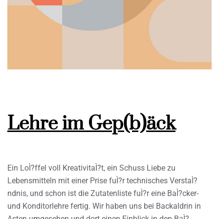
Lehre im Gep(b)äck
Ein LoÌ?ffel voll KreativitaÌ?t, ein Schuss Liebe zu
Lebensmitteln mit einer Prise fuÌ?r technisches VerstaÌ?
ndnis, und schon ist die Zutatenliste fuÌ?r eine BaÌ?cker-
und Konditorlehre fertig. Wir haben uns bei Backaldrin in
Asten umgesehen und dort einen Einblick in den BaÌ?