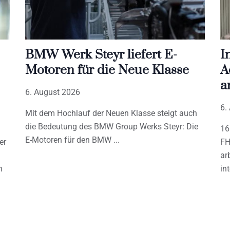
BMW Werk Steyr liefert E-
I
Motoren für die Neue Klasse
A
a
6. August 2026
6.
Mit dem Hochlauf der Neuen Klasse steigt auch
die Bedeutung des BMW Group Werks Steyr: Die
16
E-Motoren für den BMW
er
FH
ar
h
in