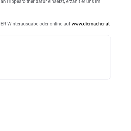
n Hippesroither dafür einsetzt, erzählt er uns im
HER Winterausgabe oder online auf
www.diemacher.at