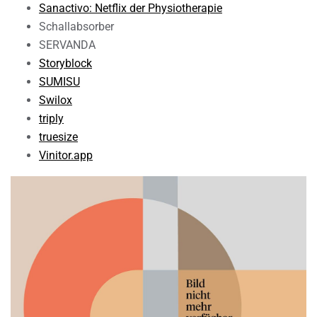
Sanactivo: Netflix der Physiotherapie
Schallabsorber
SERVANDA
Storyblock
SUMISU
Swilox
triply
truesize
Vinitor.app