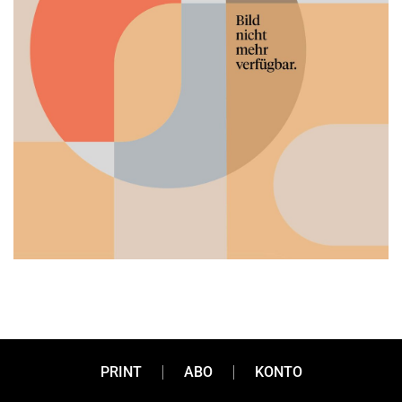
Wohin führt das? Die
PRINT
ABO
KONTO