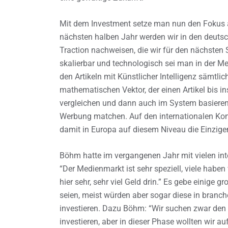
Mit dem Investment setze man nun den Fokus a
nächsten halben Jahr werden wir in den deuts
Traction nachweisen, die wir für den nächsten Sc
skalierbar und technologisch sei man in der M
den Artikeln mit Künstlicher Intelligenz sämtl
mathematischen Vektor, der einen Artikel bis ins
vergleichen und dann auch im System basiere
Werbung matchen. Auf den internationalen Konf
damit in Europa auf diesem Niveau die Einzigen
Böhm hatte im vergangenen Jahr mit vielen int
“Der Medienmarkt ist sehr speziell, viele haben
hier sehr, sehr viel Geld drin.” Es gebe einige g
seien, meist würden aber sogar diese in branc
investieren. Dazu Böhm: “Wir suchen zwar den K
investieren, aber in dieser Phase wollten wir au