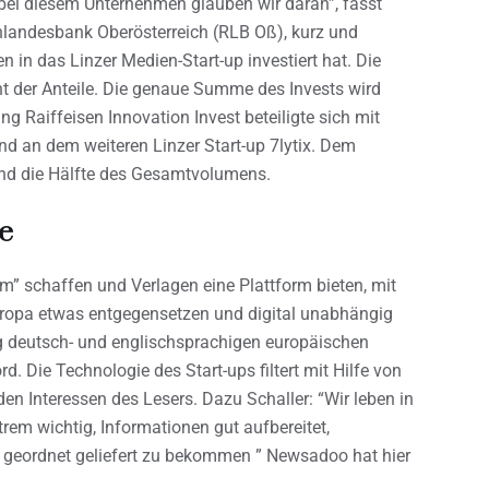
ei diesem Unternehmen glauben wir daran”, fasst
senlandesbank Oberösterreich (RLB Oß), kurz und
in das Linzer Medien-Start-up investiert hat. Die
ent der Anteile. Die genaue Summe des Invests wird
ing Raiffeisen Innovation Invest beteiligte sich mit
d an dem weiteren Linzer Start-up 7lytix. Dem
d die Hälfte des Gesamtvolumens.
ge
” schaffen und Verlagen eine Plattform bieten, mit
ropa etwas entgegensetzen und digital unabhängig
 deutsch- und englischsprachigen europäischen
d. Die Technologie des Start-ups filtert mit Hilfe von
den Interessen des Lesers. Dazu Schaller: “Wir leben in
trem wichtig, Informationen gut aufbereitet,
n geordnet geliefert zu bekommen ” Newsadoo hat hier