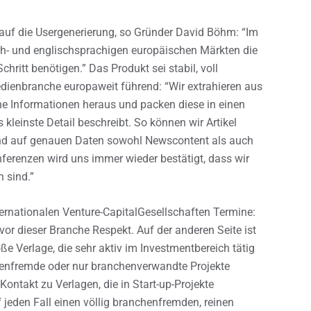
uf die Usergenerierung, so Gründer David Böhm: “Im
ch- und englischsprachigen europäischen Märkten die
hritt benötigen.” Das Produkt sei stabil, voll
edienbranche europaweit führend: “Wir extrahieren aus
iche Informationen heraus und packen diese in einen
 kleinste Detail beschreibt. So können wir Artikel
nd auf genauen Daten sowohl Newscontent als auch
erenzen wird uns immer wieder bestätigt, dass wir
 sind.”
ernationalen Venture-CapitalGesellschaften Termine:
 vor dieser Branche Respekt. Auf der anderen Seite ist
roße Verlage, die sehr aktiv im Investmentbereich tätig
henfremde oder nur branchenverwandte Projekte
ontakt zu Verlagen, die in Start-up-Projekte
f jeden Fall einen völlig branchenfremden, reinen