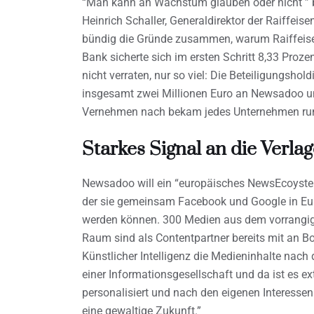
“Man kann an Wachstum glauben oder nicht ” b
Heinrich Schaller, Generaldirektor der Raiffei
bündig die Gründe zusammen, warum Raiffeisen 
Bank sicherte sich im ersten Schritt 8,33 Proz
nicht verraten, nur so viel: Die Beteiligungshold
insgesamt zwei Millionen Euro an Newsadoo un
Vernehmen nach bekam jedes Unternehmen run
Starkes Signal an die Verla
Newsadoo will ein “europäisches NewsEcoystem
der sie gemeinsam Facebook und Google in Eu
werden können. 300 Medien aus dem vorrangig
Raum sind als Contentpartner bereits mit an Bor
Künstlicher Intelligenz die Medieninhalte nach 
einer Informationsgesellschaft und da ist es ex
personalisiert und nach den eigenen Interesse
eine gewaltige Zukunft.”