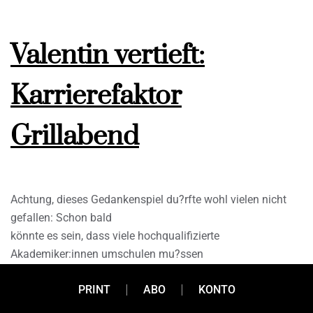
Valentin vertieft:
Karrierefaktor
Grillabend
Achtung, dieses Gedankenspiel du?rfte wohl vielen nicht
gefallen: Schon bald
könnte es sein, dass viele hochqualifizierte
Akademiker:innen umschulen mu?ssen
– um in Fabrikhallen oder handwerklichen Betrieben zu
PRINT
ABO
KONTO
schuften. Denn während
Juraexamen und medizinische Zulassungspru?fungen fu?r