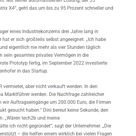
i. Mit seiner automatisierten Lösung, der 35
x X4“, geht das um bis zu 95 Prozent schneller und
er eines Industriekonzerns drei Jahre lang in
hat er sich großteils selbst angeeignet. „Ich habe
 und eigentlich nie mehr als vier Stunden täglich
en sein gesamtes privates Vermögen in die
rste Prototyp fertig, im September 2022 investierte
enhofer in das Startup.
 vermietet, aber nicht verkauft werden. In den
pa Marktführer werden. Die Nachfrage zahlreicher
en wir Auftragseingänge um 200.000 Euro, die Firmen
kt gesucht haben.“ Dini bereut keine Sekunde, den
ben. „Wären tech2b und meine
te ich nicht gegründet“, sagt der Unternehmer. „Die
rstützt – die helfen einem wirklich bei vielen Fragen