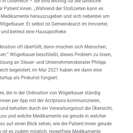
n Österreich – sie sind wichtig für die ländliche
ür Patient:innen. „Während der Stoßzeiten kann es
in, Medikamente herauszugeben und sich nebenbei um
gerbauer. Er selbst ist Gemeindearzt im Innviertel,
h und betreut eine Hausapotheke.
ination oft überfüllt, dann mischen sich Menschen,
en.“ Wögerbauer beschließt, dieses Problem zu lösen,
elösung an Steuer- und Unternehmensberater Philipp
eich begeistert, im Mai 2021 haben wir dann eine
artup als Prokurist fungiert.
e, die in der Ordination von Wögerbauer ständig
önnen per App mit der Arztpraxis kommunizieren,
nd behalten durch ein Verwaltungstool die Übersicht,
ss und welche Medikamente sie gerade in welcher
o auf einen Blick sehen, wie die Patient:innen gerade
pp ist es zudem möglich, rezeptfreie Medikamente