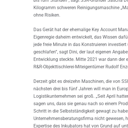
bis fünf Stunden“, sagt SSR-Gründer Sascha Din
Kilogramm schweren Reinigungsmaschine „Matri
ohne Risiken.
Das Gerät hat der ehemalige Key Account Manag
Eigenregie daheim entwickelt, das Wissen dafür 
jede freie Minute in das Konstruieren investiert
geschlafen“, sagt Dini, der laut eigenen Angab
Entwicklung steckte. Mitte 2021 war dann der e
R&R-Objekttischlerei-Miteigentümer Rudolf Enz
Derzeit gibt es dreizehn Maschinen, die von SSR
nächsten drei bis fünf Jahren will man in Euro
Logistikunternehmen sei groß. „Seit April hatt
sagen uns, dass sie genau nach so einem Produ
Schritt in die Selbstständigkeit gewagt zu ha
Unternehmensberatungsfirma nicht gewesen, hät
Expertise des Inkubators hat von Grund auf unte