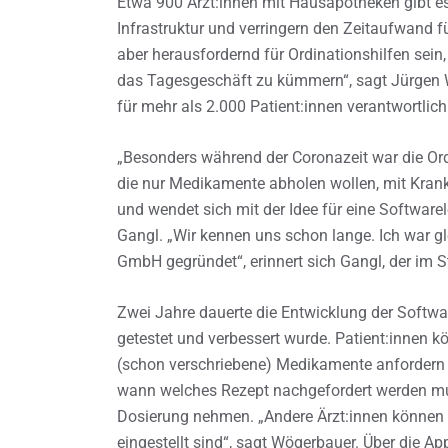
Etwa 900 Ärzt:innen mit Hausapotheken gibt es i
Infrastruktur und verringern den Zeitaufwand f
aber herausfordernd für Ordinationshilfen se
das Tagesgeschäft zu kümmern“, sagt Jürgen Wö
für mehr als 2.000 Patient:innen verantwortlic
„Besonders während der Coronazeit war die Ord
die nur Medikamente abholen wollen, mit Krank
und wendet sich mit der Idee für eine Softwar
Gangl. „Wir kennen uns schon lange. Ich war gl
GmbH gegründet“, erinnert sich Gangl, der im St
Zwei Jahre dauerte die Entwicklung der Softwar
getestet und verbessert wurde. Patient:innen k
(schon verschriebene) Medikamente anfordern u
wann welches Rezept nachgefordert werden mu
Dosierung nehmen. „Andere Ärzt:innen können s
eingestellt sind“, sagt Wögerbauer. Über die A