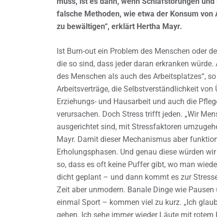
muss, ist es dann, wenn Schlafstörungen und
falsche Methoden, wie etwa der Konsum von 
zu bewältigen“, erklärt Hertha Mayr.
Ist Burn-out ein Problem des Menschen oder des
die so sind, dass jeder daran erkranken würde.
des Menschen als auch des Arbeitsplatzes“, so 
Arbeitsverträge, die Selbstverständlichkeit vo
Erziehungs- und Hausarbeit und auch die Pfleg
verursachen. Doch Stress trifft jeden. „Wir Me
ausgerichtet sind, mit Stressfaktoren umzugehe
Mayr. Damit dieser Mechanismus aber funktion
Erholungsphasen. Und genau diese würden wir 
so, dass es oft keine Puffer gibt, wo man wie
dicht geplant – und dann kommt es zur Stresse
Zeit aber unmodern. Banale Dinge wie Pausen u
einmal Sport – kommen viel zu kurz. „Ich glaub
gehen. Ich sehe immer wieder Läute mit rotem 