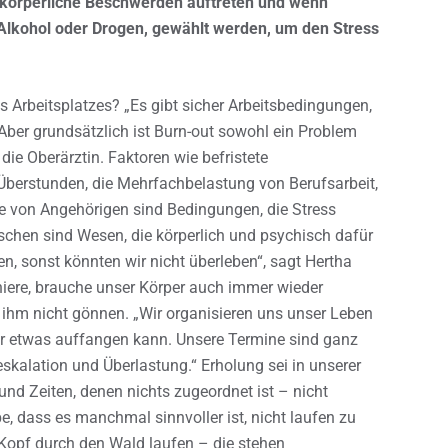
 körperliche Beschwerden auftreten und wenn
Alkohol oder Drogen, gewählt werden, um den Stress
 Arbeitsplatzes? „Es gibt sicher Arbeitsbedingungen,
 Aber grundsätzlich ist Burn-out sowohl ein Problem
die Oberärztin. Faktoren wie befristete
n Überstunden, die Mehrfachbelastung von Berufsarbeit,
e von Angehörigen sind Bedingungen, die Stress
nschen sind Wesen, die körperlich und psychisch dafür
n, sonst könnten wir nicht überleben“, sagt Hertha
iere, brauche unser Körper auch immer wieder
ihm nicht gönnen. „Wir organisieren uns unser Leben
der etwas auffangen kann. Unsere Termine sind ganz
skalation und Überlastung.“ Erholung sei in unserer
nd Zeiten, denen nichts zugeordnet ist – nicht
e, dass es manchmal sinnvoller ist, nicht laufen zu
Kopf durch den Wald laufen – die stehen