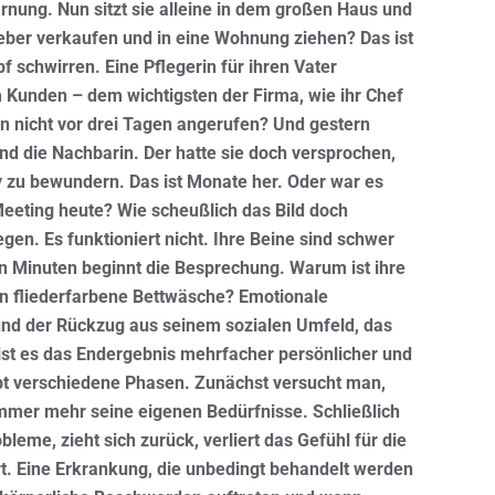
nung. Nun sitzt sie alleine in dem großen Haus und
eber verkaufen und in eine Wohnung ziehen? Das ist
pf schwirren. Eine Pflegerin für ihren Vater
 Kunden – dem wichtigsten der Firma, wie ihr Chef
in nicht vor drei Tagen angerufen? Und gestern
nd die Nachbarin. Der hatte sie doch versprochen,
 zu bewundern. Das ist Monate her. Oder war es
Meeting heute? Wie scheußlich das Bild doch
egen. Es funktioniert nicht. Ihre Beine sind schwer
ehn Minuten beginnt die Besprechung. Warum ist ihre
on fliederfarbene Bettwäsche? Emotionale
 und der Rückzug aus seinem sozialen Umfeld, das
ist es das Endergebnis mehrfacher persönlicher und
ibt verschiedene Phasen. Zunächst versucht man,
immer mehr seine eigenen Bedürfnisse. Schließlich
leme, zieht sich zurück, verliert das Gefühl für die
t. Eine Erkrankung, die unbedingt behandelt werden