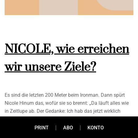
NICOLE, wie erreichen
wir unsere Ziele?
Es sind die letzten 200 Meter beim Ironman. Dann spürt
Nicole Hinum das, wofür sie so brennt: „Da läuft alles wie
in Zeitlupe ab. Der Gedanke: Ich hab das jetzt wirklich
geschafft! Da ist es nun, das große Ziel. Und der Beweis,
dass ich alles schaffen kann, wenn ich es wirklich will.“ Ihr
PRINT
ABO
KONTO
Antrieb? Ihre Leidenschaft. Mit genau dieser begleitet sie