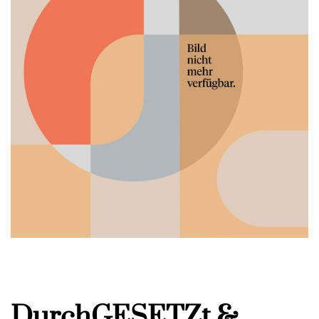
DurchGESETZt &