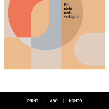
Ein gutes Bauchgefühl
PRINT
ABO
KONTO