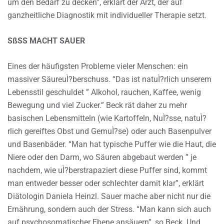
um den Bedarf zu decken”, erklärt der Arzt, der auf
ganzheitliche Diagnostik mit individueller Therapie setzt.
SßSS MACHT SAUER
Eines der häufigsten Probleme vieler Menschen: ein
massiver SäureuÌ?berschuss. “Das ist natuÌ?rlich unserem
Lebensstil geschuldet ” Alkohol, rauchen, Kaffee, wenig
Bewegung und viel Zucker.” Beck rät daher zu mehr
basischen Lebensmitteln (wie Kartoffeln, NuÌ?sse, natuÌ?
rlich gereiftes Obst und GemuÌ?se) oder auch Basenpulver
und Basenbäder. “Man hat typische Puffer wie die Haut, die
Niere oder den Darm, wo Säuren abgebaut werden ” je
nachdem, wie uÌ?berstrapaziert diese Puffer sind, kommt
man entweder besser oder schlechter damit klar”, erklärt
Diätologin Daniela Heinzl. Sauer mache aber nicht nur die
Ernährung, sondern auch der Stress. “Man kann sich auch
auf psychosomatischer Ebene ansäuern”, so Beck. Und