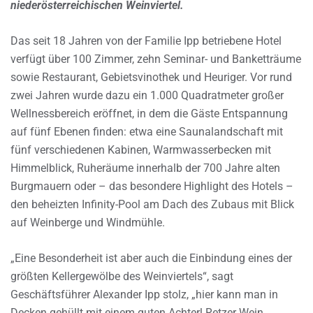
niederösterreichischen Weinviertel.
Das seit 18 Jahren von der Familie Ipp betriebene Hotel
verfügt über 100 Zimmer, zehn Seminar- und Banketträume
sowie Restaurant, Gebietsvinothek und Heuriger. Vor rund
zwei Jahren wurde dazu ein 1.000 Quadratmeter großer
Wellnessbereich eröffnet, in dem die Gäste Entspannung
auf fünf Ebenen finden: etwa eine Saunalandschaft mit
fünf verschiedenen Kabinen, Warmwasserbecken mit
Himmelblick, Ruheräume innerhalb der 700 Jahre alten
Burgmauern oder – das besondere Highlight des Hotels –
den beheizten Infinity-Pool am Dach des Zubaus mit Blick
auf Weinberge und Windmühle.
„Eine Besonderheit ist aber auch die Einbindung eines der
größten Kellergewölbe des Weinviertels“, sagt
Geschäftsführer Alexander Ipp stolz, „hier kann man in
Decken gehüllt mit einem guten Achterl Retzer Wein