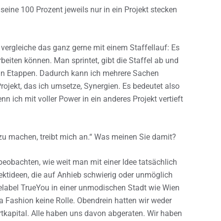
ine 100 Prozent jeweils nur in ein Projekt stecken
 vergleiche das ganz gerne mit einem Staffellauf: Es
rbeiten können. Man sprintet, gibt die Staffel ab und
er in Etappen. Dadurch kann ich mehrere Sachen
ojekt, das ich umsetze, Synergien. Es bedeutet also
enn ich mit voller Power in ein anderes Projekt vertieft
zu machen, treibt mich an.“ Was meinen Sie damit?
eobachten, wie weit man mit einer Idee tatsächlich
ektideen, die auf Anhieb schwierig oder unmöglich
elabel TrueYou in einer unmodischen Stadt wie Wien
a Fashion keine Rolle. Obendrein hatten wir weder
tkapital. Alle haben uns davon abgeraten. Wir haben