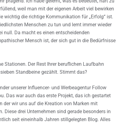
hr prägend. Ich habe gelernt, was es bedeutet, hart zu
füllend, weil man mit der eigenen Arbeit viel bewirken
e wichtig die richtige Kommunikation für „Erfolg“ ist.
edlichsten Menschen zu tun und lernt immer wieder
i null. Da macht es einen entscheidenden
athischer Mensch ist, der sich gut in die Bedürfnisse
ne Stationen. Der Rest Ihrer beruflichen Laufbahn
e sieben Standbeine gezählt. Stimmt das?
ünder unserer Influencer- und Werbeagentur Follow
. Das war auch das erste Projekt, das ich gestartet
in der wir uns auf die Kreation von Marken mit
n. Diese drei Unternehmen sind gerade besonders in
ich seit eineinhalb Jahren stillgelegten Blog. Alles