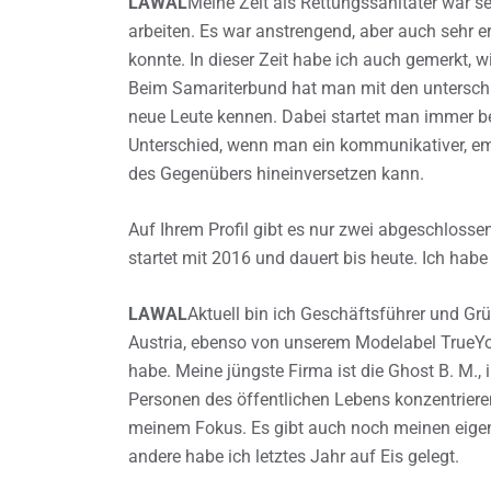
LAWAL
Meine Zeit als Rettungssanitäter war se
arbeiten. Es war anstrengend, aber auch sehr er
konnte. In dieser Zeit habe ich auch gemerkt, wi
Beim Samariterbund hat man mit den unterschi
neue Leute kennen. Dabei startet man immer be
Unterschied, wenn man ein kommunikativer, emp
des Gegenübers hineinversetzen kann.
Auf Ihrem Profil gibt es nur zwei abgeschlosse
startet mit 2016 und dauert bis heute. Ich hab
LAWAL
Aktuell bin ich Geschäftsführer und Gr
Austria, ebenso von unserem Modelabel TrueYou
habe. Meine jüngste Firma ist die Ghost B. M., 
Personen des öffentlichen Lebens konzentriere
meinem Fokus. Es gibt auch noch meinen eigentl
andere habe ich letztes Jahr auf Eis gelegt.